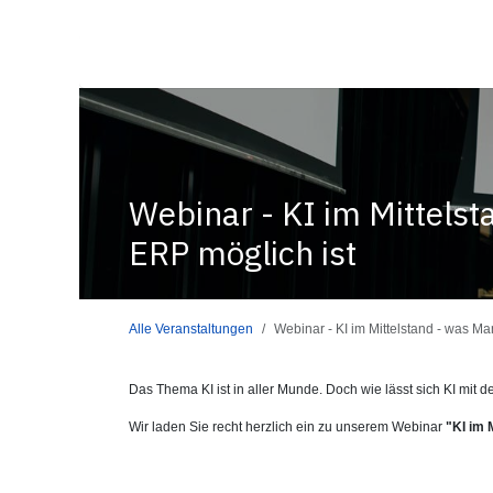
Zum Inhalt springen
Home
Ticket erfassen
Newsletter-Einstellungen
Veransta
Webinar - KI im Mittels
ERP möglich ist
Alle Veranstaltungen
Webinar - KI im Mittelstand - was 
Das Thema KI ist in aller Munde. Doch wie lässt sich KI mit
Wir laden Sie recht herzlich ein zu unserem Webinar
"KI im 