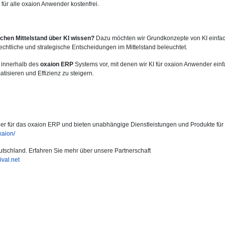
t für alle oxaion Anwender kostenfrei.
chen Mittelstand über KI wissen?
Dazu möchten wir Grundkonzepte von KI einfa
chtliche und strategische Entscheidungen im Mittelstand beleuchtet.
e innerhalb des
oxaion ERP
Systems vor, mit denen wir KI für oxaion Anwender ein
isieren und Effizienz zu steigern.
rtner für das oxaion ERP und bieten unabhängige Dienstleistungen und Produkte für
xaion/
utschland. Erfahren Sie mehr über unsere Partnerschaft
vival.net