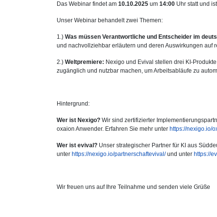
Das Webinar findet am
10.10.2025
um
14:00
Uhr statt und is
Unser Webinar behandelt zwei Themen:
1.)
Was müssen Verantwortliche und Entscheider im deuts
und nachvollziehbar erläutern und deren Auswirkungen auf re
2.)
Weltpremiere:
Nexigo und Evival stellen drei KI-Produkt
zugänglich und nutzbar machen, um Arbeitsabläufe zu automat
Hintergrund:
Wer ist Nexigo?
Wir sind zertifizierter Implementierungspa
oxaion Anwender. Erfahren Sie mehr unter
https://nexigo.io/o
Wer ist evival?
Unser strategischer Partner für KI aus Südde
unter
https://nexigo.io/partnerschaftevival/
und unter
https://e
Wir freuen uns auf Ihre Teilnahme und senden viele Grüße